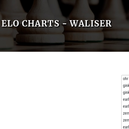
ELO CHARTS - WALISER
ohr
gin
gin
ear
ear
zer
zer
ear