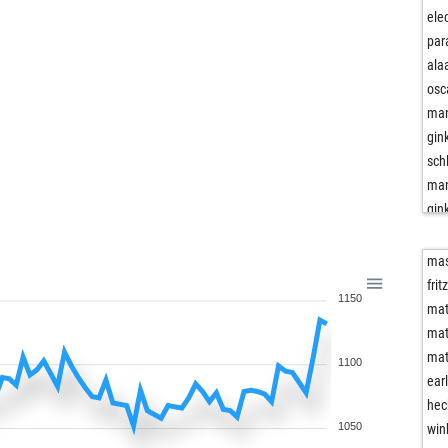
ele
par
ala
osc
ma
gin
sch
ma
gin
gin
qrx
mas
witt
frit
1150
lac
mat
tow
mat
witt
mat
1100
lac
ear
bre
hec
lac
1050
win