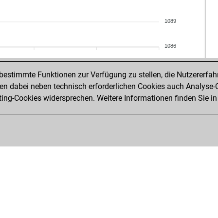
san
ras
osc
seg
1089
ear
ear
reb
ear
1086
gin
seg
mau
abh
estimmte Funktionen zur Verfügung zu stellen, die Nutzererfah
ear
ear
 dabei neben technisch erforderlichen Cookies auch Analyse-C
obr
fif
ng-Cookies widersprechen. Weitere Informationen finden Sie in
ber
ert
pro
ert
han
fur
ear
han
he
thio
he
rug
he
z12
fez
pas
fez
mop
fri
fafi
luz