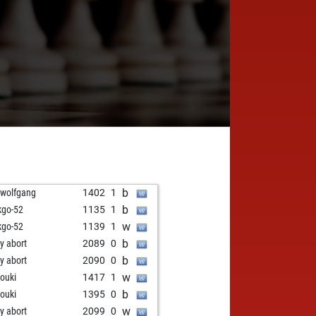
b
 wolfgang
1402
1
b
kgo-52
1135
1
w
kgo-52
1139
1
b
ly abort
2089
0
b
ly abort
2090
0
w
rouki
1417
1
b
rouki
1395
0
w
ly abort
2099
0