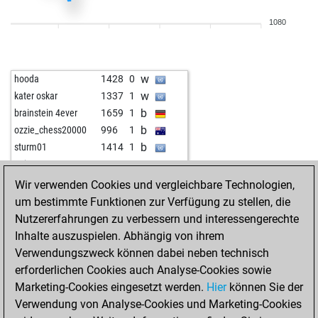
w
1351
0
1080
b
1344
0
w
1412
0
b
1406
0
w
hooda
1428
0
w
mozart
1699
0
w
kater oskar
1337
1
b
mozart
1697
0
b
brainstein 4ever
1659
1
w
bernibern
1598
0
b
ozzie_chess20000
996
1
w
benn123
1183
0
b
sturm01
1414
1
b
1436
0
w
ogi25
1409
0
b
l_echec_pour_mat
1389
0
b
bulldogbone
1526
0
Wir verwenden Cookies und vergleichbare Technologien,
b
barde11
1262
0
w
kirchfeld
1432
0
um bestimmte Funktionen zur Verfügung zu stellen, die
b
badman
1261
0
b
student2015
1428
1
Nutzererfahrungen zu verbessern und interessengerechte
b
reinerrobi
1344
0
w
sheltonedwar
1530
0
Inhalte auszuspielen. Abhängig von ihrem
w
theovdmeerakker
1467
0
b
rafaelhd
1395
0
Verwendungszweck können dabei neben technisch
w
richi_54
1247
0
w
riisberg
2052
0
erforderlichen Cookies auch Analyse-Cookies sowie
b
fotostargirl
1054
1
w
gutzi69
1562
0
Marketing-Cookies eingesetzt werden.
Hier
können Sie der
w
fotostargirl
1107
1
b
kntoen123
1545
0
Verwendung von Analyse-Cookies und Marketing-Cookies
w
fotostargirl
1101
1
b
art-ur
1544
0