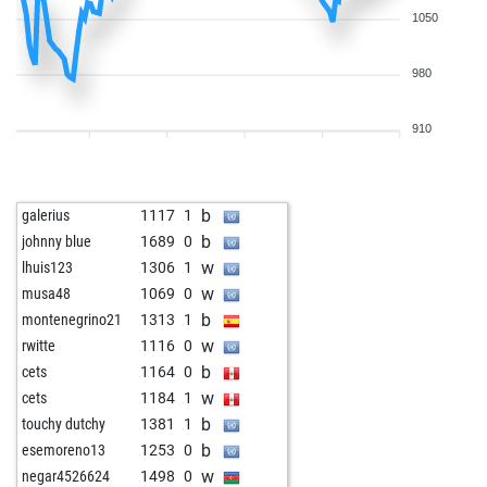
1050
980
910
b
galerius
1117
1
b
johnny blue
1689
0
w
lhuis123
1306
1
w
musa48
1069
0
b
montenegrino21
1313
1
w
rwitte
1116
0
b
cets
1164
0
w
cets
1184
1
b
touchy dutchy
1381
1
b
esemoreno13
1253
0
w
negar4526624
1498
0