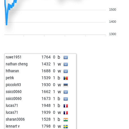
1500
1400
1300
b
ruwe1951
1764
0
w
nathan cheng
1432
1
w
hthaean
1688
0
b
petrk
1539
1
w
piccolo93
1930
0
w
ssicc0060
1662
1
b
ssicc0060
1673
1
b
lucas71
1948
1
w
lucas71
1939
0
b
sharan3006
1528
1
w
lennart v
1798
0