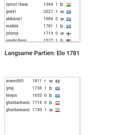
b
synco11base
1394
1
w
gek41
2027
1
w
akibavar1
1984
0
b
maik66
1781
1
w
johnroy
1713
0
b
jspahcchess
1577
1
b
daviddevisser10
1645
1
Langsame Partien: Elo 1781
w
brindisi33
1612
0
b
brindisi33
1623
1
w
avantag
1721
0
b
tiburon59
1957
0
w
avarec005
1811
r
b
rany teosec
1580
1
b
grog
1736
1
w
fhwahl
1454
1
b
kirajos
1653
0
w
henry x
1436
1
b
ghanbarinaniz
1719
0
b
gogofacha
1655
1
w
ghanbarinaniz
1730
1
w
willy185
1730
0
b
jom1
1527
1
w
queensman
1587
1
b
lmagalona
1596
1