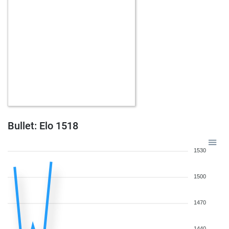
w
naschess70
1674
0
b
pascal giffroid
1510
1
w
teixeirahellas
1628
1
w
sakklaci2
1774
0
b
fletchlive
1724
0
b
gibiz144
1818
0
w
genets
1657
1
w
romang52
1496
1
b
jancarlsen
1900
0
b
1721
1
Bullet: Elo 1518
w
antonk
1686
1
w
christian64
1559
1
1530
b
trevordentor49
1701
r
w
gteinvestments
1584
1
1500
w
dnichols
1496
1
b
blackgammon
1555
0
1470
b
captivated
1603
1
b
stonie
1748
1
1440