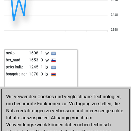
b
alaa z 68
1506
0
w
ssicc0060
1527
0
1410
w
alaa z 68
1524
1
w
delicm
1547
1
b
mahargo
1439
1
1380
b
friedrichosser
1439
1
b
early abort
2287
0
w
edding300
1799
0
w
rusko
1608
1
w
angelheart33
1665
1
w
ber_nard
1653
0
w
matsek
1572
1
b
peter kaltz
1245
1
w
look
1908
0
b
bongotrainer
1370
0
b
look
1900
0
b
opa frank
1765
1
b
queentakesf1
2474
0
Wir verwenden Cookies und vergleichbare Technologien,
b
geolog
1598
0
um bestimmte Funktionen zur Verfügung zu stellen, die
b
naptown
1097
1
Nutzererfahrungen zu verbessern und interessengerechte
b
finnsv
1678
1
Inhalte auszuspielen. Abhängig von ihrem
w
scuro
1718
1
Verwendungszweck können dabei neben technisch
w
miamere
1601
1