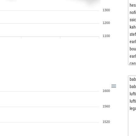
hes
1300
nof
ssi
1200
kah
ste
1100
ear
bou
ear
cap
cap
ilo
bab
flo
bab
1600
pa
luf
ilo
luf
1560
paw
leg
fize
fra
1520
sa