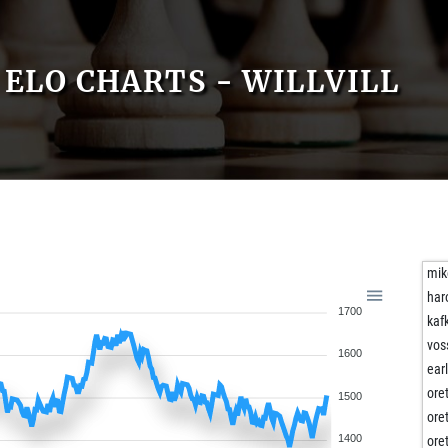
ELO CHARTS - WILLVILL
mik
har
1700
kaf
vos
1600
ear
ore
1500
ore
1400
ore