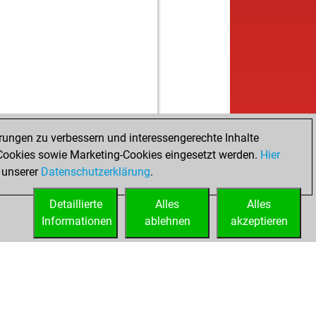
b
ry12
1577
0
w
ry12
1566
0
w
ko
1549
0
w
eenpower
1846
0
b
eenpower
1843
0
b
ly abort
2065
0
w
fsh206
1561
1
w
r
1596
0
w
itok
1419
0
rungen zu verbessern und interessengerechte Inhalte
b
rainer
1501
0
ookies sowie Marketing-Cookies eingesetzt werden.
Hier
w
wya
1436
1
 unserer
Datenschutzerklärung
.
b
coio
1507
1
Detaillierte
b
Alles
Alles
ly abort
2055
0
Informationen
w
ablehnen
akzeptieren
wya
1474
1
b
ly abort
2037
0
b
kran
1636
0
w
ntieni
1522
r
w
dz2
1509
0
b
mu159
1369
1