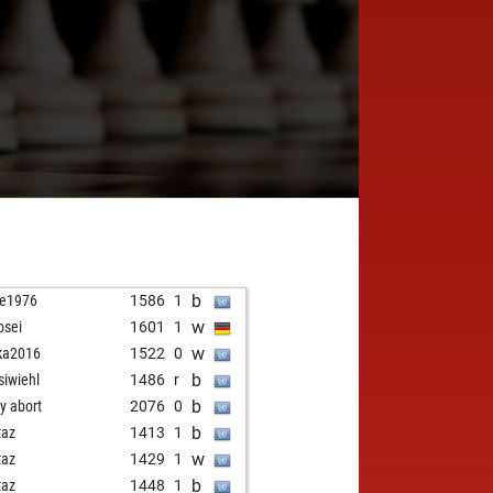
b
e1976
1586
1
w
osei
1601
1
w
ka2016
1522
0
b
siwiehl
1486
r
b
ly abort
2076
0
b
taz
1413
1
w
taz
1429
1
b
taz
1448
1