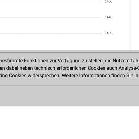
har
1480
har
roo
1440
qu
qu
1400
ear
isu
igo
nap
estimmte Funktionen zur Verfügung zu stellen, die Nutzererfah
jan
 dabei neben technisch erforderlichen Cookies auch Analyse-C
ho
ng-Cookies widersprechen. Weitere Informationen finden Sie in
vin
ear
ho
ear
sha
tga
fer
na