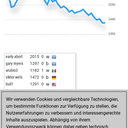
1530
1440
1350
w
early abort
2015
0
b
gary myers
1297
0
w
arubio3
1182
1
b
viktor wels
1472
0
w
bull1
1291
0
b
dinesh000
1381
1
w
seehaas
1470
0
Wir verwenden Cookies und vergleichbare Technologien,
b
harrissafet
1479
0
um bestimmte Funktionen zur Verfügung zu stellen, die
w
maxito1986
1371
1
Nutzererfahrungen zu verbessern und interessengerechte
b
bahalme
1168
1
Inhalte auszuspielen. Abhängig von ihrem
w
redenecra
1266
1
Verwendungszweck können dabei neben technisch