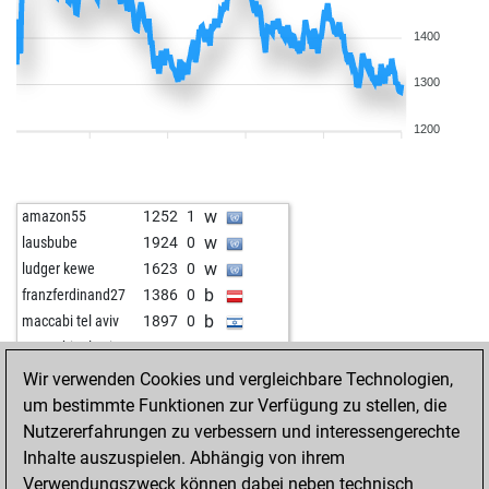
1400
1300
1200
w
amazon55
1252
1
w
lausbube
1924
0
w
ludger kewe
1623
0
b
franzferdinand27
1386
0
b
maccabi tel aviv
1897
0
w
maccabi tel aviv
1896
0
b
ton619
1222
0
Wir verwenden Cookies und vergleichbare Technologien,
b
asgrimsson
1621
0
um bestimmte Funktionen zur Verfügung zu stellen, die
b
xtgold
1515
0
Nutzererfahrungen zu verbessern und interessengerechte
w
ijp
1398
0
Inhalte auszuspielen. Abhängig von ihrem
w
eyuboglu_
1364
1
Verwendungszweck können dabei neben technisch