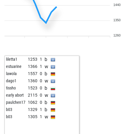
1440
1350
1260
b
liletta1
1253
1
w
estuarine
1366
1
b
lawola
1557
0
w
dago1
1360
0
b
tissho
1523
0
w
early abort
2115
0
b
paulchen17
1062
0
b
b03
1329
1
w
b03
1305
1