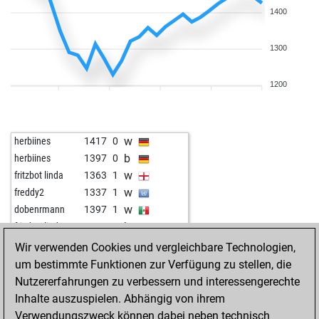
1400
1300
1200
w
herbiines
1417
0
b
herbiines
1397
0
w
fritzbot linda
1363
1
w
freddy2
1337
1
w
dobenrmann
1397
1
b
fritzbot linda
1450
1
w
romang52
1404
1
Wir verwenden Cookies und vergleichbare Technologien,
b
botany
1293
1
um bestimmte Funktionen zur Verfügung zu stellen, die
w
don rodrigo
1316
0
Nutzererfahrungen zu verbessern und interessengerechte
b
don rodrigo
1330
1
Inhalte auszuspielen. Abhängig von ihrem
w
fritzbot emma
1246
1
Verwendungszweck können dabei neben technisch