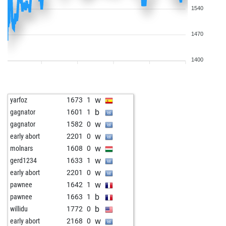
1540
1470
1400
w
yarfoz
1673
1
b
gagnator
1601
1
w
gagnator
1582
0
w
early abort
2201
0
w
molnars
1608
0
w
gerd1234
1633
1
w
early abort
2201
0
w
pawnee
1642
1
b
pawnee
1663
1
b
willidu
1772
0
w
early abort
2168
0