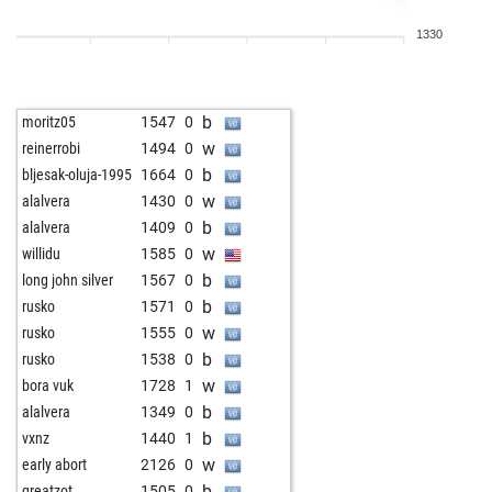
b
art33
1879
0
1330
w
eumel
1476
1
b
eumel
1485
1
w
eumel
1459
0
b
moritz05
1547
0
w
early abort
2264
0
w
reinerrobi
1494
0
b
rabli
1774
1
b
bljesak-oluja-1995
1664
0
b
paulmurphy
1523
1
w
alalvera
1430
0
w
tsetsebye
1702
1
b
alalvera
1409
0
w
early abort
2208
0
w
willidu
1585
0
w
pawnee
1770
0
b
long john silver
1567
0
b
pawnee
1759
0
b
rusko
1571
0
w
pawnee
1747
0
w
rusko
1555
0
w
jani 76
1648
0
b
rusko
1538
0
b
jani 76
1629
0
w
bora vuk
1728
1
w
jani 76
1645
1
b
alalvera
1349
0
b
botany
1475
0
b
vxnz
1440
1
w
botany
1483
1
w
early abort
2126
0
b
botany
1491
1
b
greatzot
1505
0