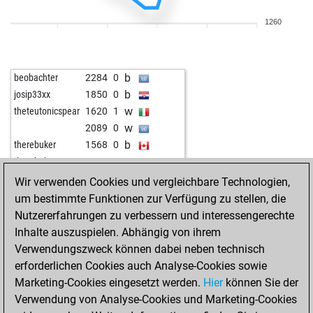
w
tareef
1916
1
1260
b
xasari
1815
0
w
detlefschach
1822
1
w
tvtower77
1869
1
b
beobachter
2284
0
b
stkaouras
1886
0
b
josip33xx
1850
0
w
stkaouras
1868
0
w
theteutonicspear
1620
1
b
deisterschnecke
1737
0
w
2089
0
b
grzegorz1981
1616
1
b
therebuker
1568
0
w
mark aurel
1735
1
w
therebuker
1560
0
b
1863
0
b
martin64
1938
0
Wir verwenden Cookies und vergleichbare Technologien,
b
pou64
1680
0
w
1573
0
um bestimmte Funktionen zur Verfügung zu stellen, die
w
otlit
1728
1
b
1563
0
Nutzererfahrungen zu verbessern und interessengerechte
b
eezetsheng
1852
1
b
weiland77
1830
0
Inhalte auszuspielen. Abhängig von ihrem
w
alpar54
1850
1
w
weiland77
1827
0
Verwendungszweck können dabei neben technisch
w
fritzbot timmy
1364
1
b
teddy 04-01-66
1370
0
erforderlichen Cookies auch Analyse-Cookies sowie
w
philospher
1742
1
w
teddy 04-01-66
1377
1
Marketing-Cookies eingesetzt werden.
Hier
können Sie der
w
prague lavender
1748
1
b
therebuker
1636
0
Verwendung von Analyse-Cookies und Marketing-Cookies
b
prague lavender
1759
1