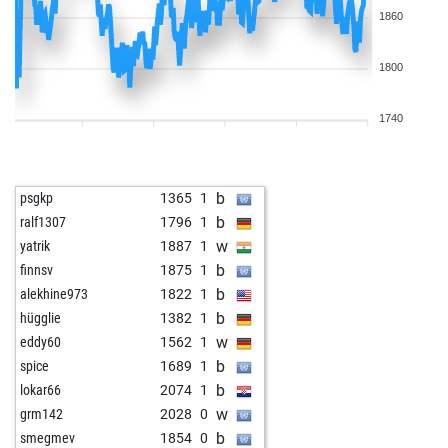
1860
1800
1740
b
psgkp
1365
1
b
ralf1307
1796
1
w
yatrik
1887
1
b
finnsv
1875
1
b
alekhine973
1822
1
b
hügglie
1382
1
w
eddy60
1562
1
b
spice
1689
1
b
lokar66
2074
1
w
grm142
2028
0
b
smegmev
1854
0