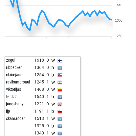
1440
1350
1260
w
zegul
1618
0
b
ribbecker
1364
0
b
clairejane
1254
0
w
ravikumarpaul
1245
1
w
viktorijas
1468
0
b
ferdz2
1540
1
w
jungsbaby
1221
0
b
ijp
1191
1
w
skamander
1513
1
b
1325
0
w
1340
1