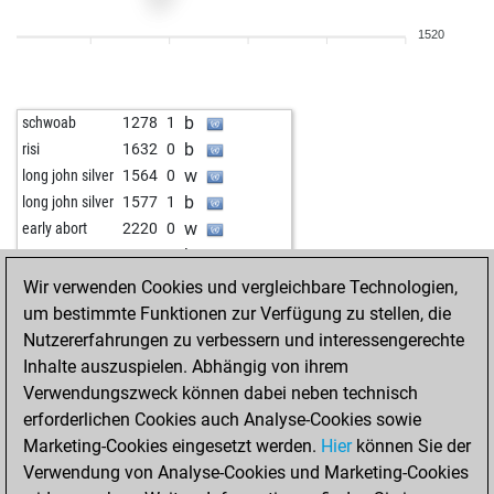
w
scorpibe
1515
1
1520
b
subotai666
1540
0
w
botticelli
1695
0
w
aluhut
1419
1
b
schwoab
1278
1
b
w1xyler
1623
0
b
risi
1632
0
b
musa48
1492
0
w
long john silver
1564
0
w
kinggambit
1433
r
b
long john silver
1577
1
b
gerberelli
1449
0
w
early abort
2220
0
b
grov
1435
0
b
gegner
1469
1
w
disc100
1464
0
w
shnyrsamuil2
1185
1
Wir verwenden Cookies und vergleichbare Technologien,
w
pubaer
1480
1
um bestimmte Funktionen zur Verfügung zu stellen, die
b
azrael0963
1686
0
Nutzererfahrungen zu verbessern und interessengerechte
b
gübau
1647
0
Inhalte auszuspielen. Abhängig von ihrem
w
toronto42
1542
0
Verwendungszweck können dabei neben technisch
erforderlichen Cookies auch Analyse-Cookies sowie
Marketing-Cookies eingesetzt werden.
Hier
können Sie der
Verwendung von Analyse-Cookies und Marketing-Cookies