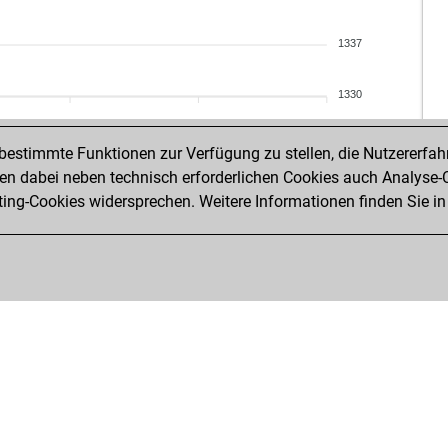
nen
ehs
fid
yar
1337
khli
yar
fid
sud
1330
sch
pla
poa
raf
estimmte Funktionen zur Verfügung zu stellen, die Nutzererfah
mur
pit
 dabei neben technisch erforderlichen Cookies auch Analyse-C
mur
miz
ng-Cookies widersprechen. Weitere Informationen finden Sie in
nto
rud
teu
man
elfi
dal
nto
miq
mur
ku
bim
che
krm
ne
delf
ped
delf
rek
wz
zor
meh
est