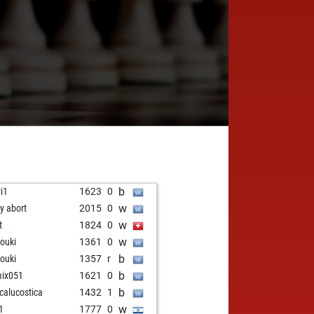
b
vi1
1623
0
w
ly abort
2015
0
w
t
1824
0
w
rouki
1361
0
b
rouki
1357
r
b
ix051
1621
0
b
calucostica
1432
1
w
t1
1777
0