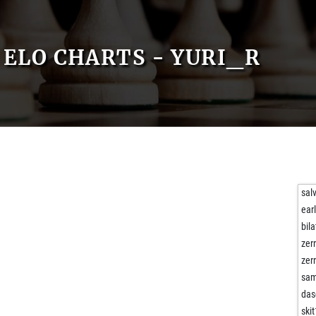
ELO CHARTS - YURI_R
sal
ear
bila
zer
zer
sam
das
ski