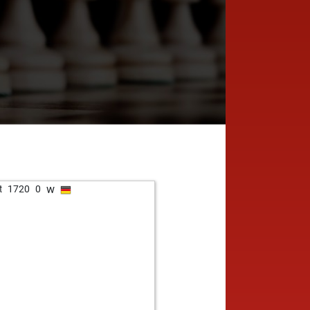
w
t
1720
0