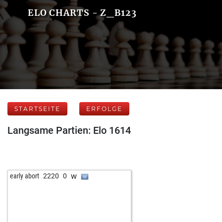
ELO CHARTS - Z_B123
STARTSEITE
ERFOLGE
Langsame Partien: Elo 1614
w
early abort
2220
0