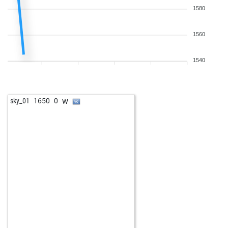
1580
1560
1540
w
sky_01
1650
0