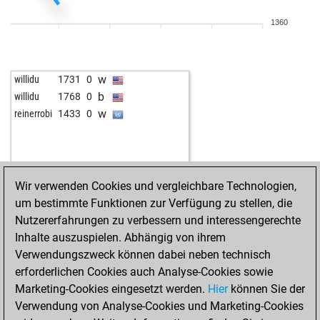
b
jacobreev
1800
1
1360
b
ugurisci-006
1559
r
w
ugurisci-006
1570
1
b
bobbiefisch
1591
0
w
willidu
1731
0
w
dontata
1583
1
b
willidu
1768
0
b
sherif
1766
0
w
reinerrobi
1433
0
w
tharkun
1766
0
b
tachycardia
1771
1
w
rasmus2019
1798
0
w
biersachse
1610
0
Wir verwenden Cookies und vergleichbare Technologien,
b
rochadefehler
1897
0
um bestimmte Funktionen zur Verfügung zu stellen, die
w
michel-henri
1610
1
Nutzererfahrungen zu verbessern und interessengerechte
w
antonius rex
1836
1
Inhalte auszuspielen. Abhängig von ihrem
b
rosoleg
1626
0
Verwendungszweck können dabei neben technisch
w
rosoleg
1638
1
erforderlichen Cookies auch Analyse-Cookies sowie
b
tiffus
1882
0
Marketing-Cookies eingesetzt werden.
Hier
können Sie der
w
arabianknights
1735
1
Verwendung von Analyse-Cookies und Marketing-Cookies
w
rath64
1924
0