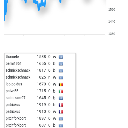
1530
1440
1350
w
thomele
1588
0
b
berni1951
1655
0
b
schnickschnack
1817
0
w
schnickschnack
1825
r
w
leo-poldus
1670
0
b
palve55
1715
0
b
sadrazam07
1645
0
b
patrickus
1919
0
w
patrickus
1910
0
w
pitchforkbort
1897
0
b
pitchforkbort
1887
0