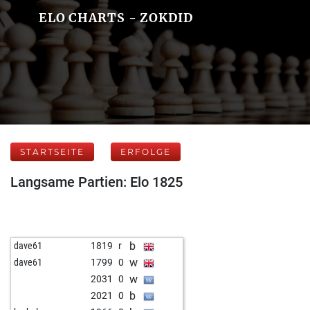
ELO CHARTS - ZOKDID
STARTSEITE
ERFOLGE
Langsame Partien: Elo 1825
b
dave61
1819
r
w
dave61
1799
0
w
2031
0
b
2021
0