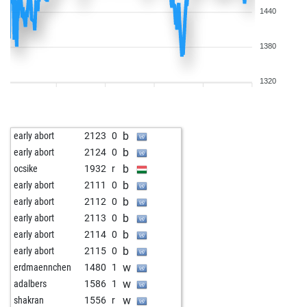
1440
1380
1320
b
early abort
2123
0
b
early abort
2124
0
b
ocsike
1932
r
b
early abort
2111
0
b
early abort
2112
0
b
early abort
2113
0
b
early abort
2114
0
b
early abort
2115
0
w
erdmaennchen
1480
1
w
adalbers
1586
1
w
shakran
1556
r