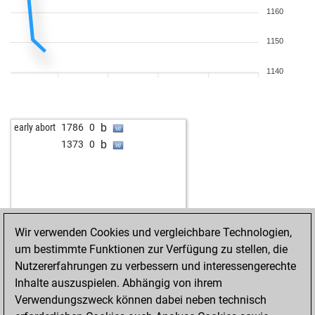
b
early abort
2085
0
1160
w
early abort
2086
0
b
early abort
2087
0
1150
w
early abort
2089
0
w
early abort
2090
0
1140
b
early abort
2091
0
w
early abort
2092
0
w
early abort
2093
0
b
early abort
1786
0
b
early abort
2094
0
b
1373
0
b
early abort
2095
0
w
early abort
2096
0
b
early abort
2097
0
w
early abort
2098
0
w
bodo214
1520
1
Wir verwenden Cookies und vergleichbare Technologien,
b
bodo214
1503
0
um bestimmte Funktionen zur Verfügung zu stellen, die
w
early abort
2097
0
Nutzererfahrungen zu verbessern und interessengerechte
w
early abort
2098
0
Inhalte auszuspielen. Abhängig von ihrem
b
early abort
2099
0
Verwendungszweck können dabei neben technisch
b
early abort
2100
0