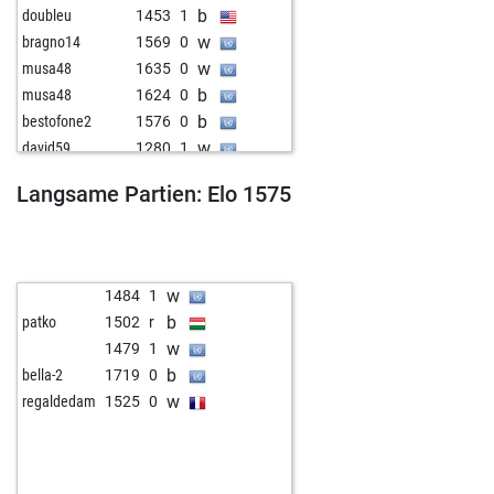
b
doubleu
1453
1
w
bragno14
1569
0
w
musa48
1635
0
b
musa48
1624
0
b
bestofone2
1576
0
w
david59
1280
1
w
bestofone2
1553
0
Langsame Partien: Elo 1575
w
early abort
2110
0
b
early abort
2111
0
b
early abort
2112
0
w
early abort
2113
0
w
1484
1
b
early abort
2114
0
b
patko
1502
r
w
aldo baldini
1555
1
w
1479
1
w
ragonwood
1762
0
b
bella-2
1719
0
b
early abort
2102
0
w
regaldedam
1525
0
b
early abort
2103
0
b
early abort
2104
0
b
early abort
2105
0
b
early abort
2106
0