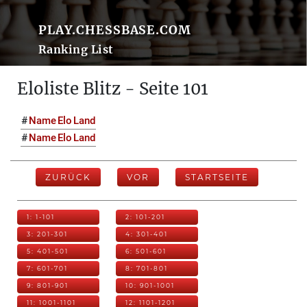
PLAY.CHESSBASE.COM
Ranking List
Eloliste Blitz - Seite 101
#
Name
Elo
Land
#
Name
Elo
Land
ZURÜCK
VOR
STARTSEITE
1: 1-101
2: 101-201
3: 201-301
4: 301-401
5: 401-501
6: 501-601
7: 601-701
8: 701-801
9: 801-901
10: 901-1001
11: 1001-1101
12: 1101-1201