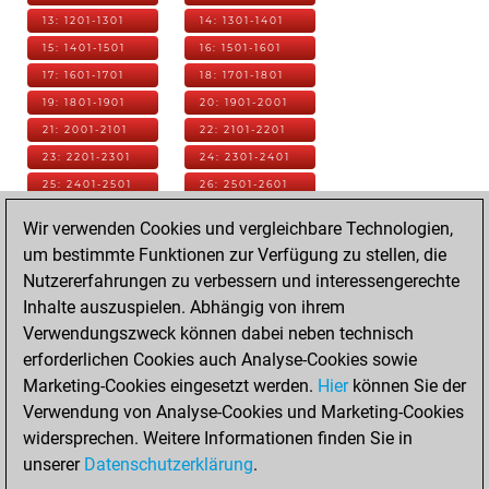
13: 1201-1301
14: 1301-1401
15: 1401-1501
16: 1501-1601
17: 1601-1701
18: 1701-1801
19: 1801-1901
20: 1901-2001
21: 2001-2101
22: 2101-2201
23: 2201-2301
24: 2301-2401
25: 2401-2501
26: 2501-2601
27: 2601-2701
28: 2701-2801
Wir verwenden Cookies und vergleichbare Technologien,
29: 2801-2901
30: 2901-3001
um bestimmte Funktionen zur Verfügung zu stellen, die
31: 3001-3101
32: 3101-3201
Nutzererfahrungen zu verbessern und interessengerechte
33: 3201-3301
34: 3301-3401
Inhalte auszuspielen. Abhängig von ihrem
35: 3401-3501
36: 3501-3601
Verwendungszweck können dabei neben technisch
37: 3601-3701
38: 3701-3801
erforderlichen Cookies auch Analyse-Cookies sowie
39: 3801-3901
40: 3901-4001
Marketing-Cookies eingesetzt werden.
Hier
können Sie der
41: 4001-4101
42: 4101-4201
Verwendung von Analyse-Cookies und Marketing-Cookies
43: 4201-4301
44: 4301-4401
widersprechen. Weitere Informationen finden Sie in
45: 4401-4501
46: 4501-4601
unserer
Datenschutzerklärung
.
47: 4601-4701
48: 4701-4801