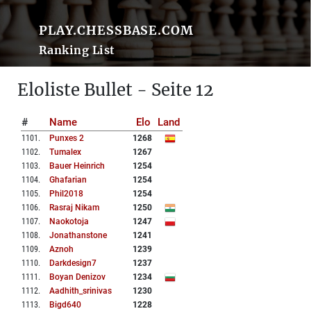
PLAY.CHESSBASE.COM
Ranking List
Eloliste Bullet - Seite 12
#
Name
Elo
Land
1101
.
Punxes 2
1268
1102
.
Tumalex
1267
1103
.
Bauer Heinrich
1254
1104
.
Ghafarian
1254
1105
.
Phil2018
1254
1106
.
Rasraj Nikam
1250
1107
.
Naokotoja
1247
1108
.
Jonathanstone
1241
1109
.
Aznoh
1239
1110
.
Darkdesign7
1237
1111
.
Boyan Denizov
1234
1112
.
Aadhith_srinivas
1230
1113
.
Bigd640
1228