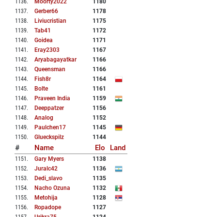
1136
.
Moorty2022
1180
1137
.
Gerber66
1178
1138
.
Liviucristian
1175
1139
.
Tab41
1172
1140
.
Goidea
1171
1141
.
Eray2303
1167
1142
.
Aryabagayatkar
1166
1143
.
Queensman
1166
1144
.
Fish8r
1164
1145
.
Bolte
1161
1146
.
Praveen India
1159
1147
.
Deeppatzer
1156
1148
.
Analog
1152
1149
.
Paulchen17
1145
1150
.
Glueckspilz
1144
#
Name
Elo
Land
1151
.
Gary Myers
1138
1152
.
Juralc42
1136
1153
.
Dedi_slavo
1135
1154
.
Nacho Ozuna
1132
1155
.
Metohija
1128
1156
.
Ropadope
1127