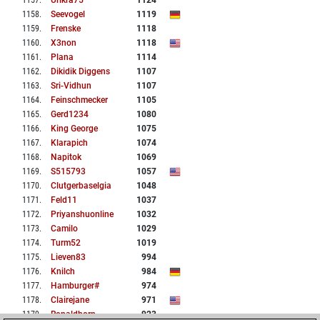
1157
.
Urikra75
1124
1158
.
Seevogel
1119
1159
.
Frenske
1118
1160
.
X3non
1118
1161
.
Plana
1114
1162
.
Dikidik Diggens
1107
1163
.
Sri-Vidhun
1107
1164
.
Feinschmecker
1105
1165
.
Gerd1234
1080
1166
.
King George
1075
1167
.
Klarapich
1074
1168
.
Napitok
1069
1169
.
S515793
1057
1170
.
Clutgerbaselgia
1048
1171
.
Feld11
1037
1172
.
Priyanshuonline
1032
1173
.
Camilo
1029
1174
.
Turm52
1019
1175
.
Lieven83
994
1176
.
Knilch
984
1177
.
Hamburger#
974
1178
.
Clairejane
971
1179
.
Ronaldhorn
923