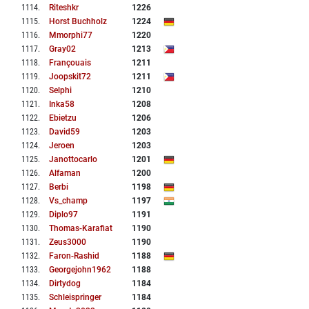
1114
.
Riteshkr
1226
1115
.
Horst Buchholz
1224
1116
.
Mmorphi77
1220
1117
.
Gray02
1213
1118
.
Françouais
1211
1119
.
Joopskit72
1211
1120
.
Selphi
1210
1121
.
Inka58
1208
1122
.
Ebietzu
1206
1123
.
David59
1203
1124
.
Jeroen
1203
1125
.
Janottocarlo
1201
1126
.
Alfaman
1200
1127
.
Berbi
1198
1128
.
Vs_champ
1197
1129
.
Diplo97
1191
1130
.
Thomas-Karafiat
1190
1131
.
Zeus3000
1190
1132
.
Faron-Rashid
1188
1133
.
Georgejohn1962
1188
1134
.
Dirtydog
1184
1135
.
Schleispringer
1184