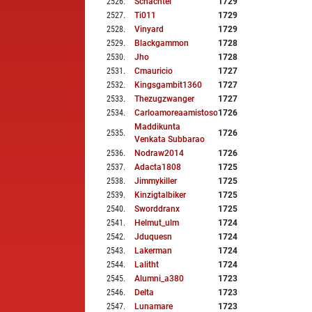
2526
.
Schachtel
1729
2527
.
Ti011
1729
2528
.
Vinyard
1729
2529
.
Blackgammon
1728
2530
.
Jho
1728
2531
.
Cmauricio
1727
2532
.
Kingsgambit1360
1727
2533
.
Thezugzwanger
1727
2534
.
Carloamoreaamistoso15
1726
Maddikunta
2535
.
1726
Venkata Subbarao
2536
.
Nodraw2014
1726
2537
.
Adacta1808
1725
2538
.
Jimmykiller
1725
2539
.
Kinzigtalbiker
1725
2540
.
Sworddranx
1725
2541
.
Helmut_ulm
1724
2542
.
Jduquesn
1724
2543
.
Lakerman
1724
2544
.
Lalitht
1724
2545
.
Alumni_a380
1723
2546
.
Delta
1723
2547
.
Lunamare
1723