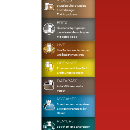
VIDEOS
Stunden über Stunden
hochklassiger
Trainingsvideos
FRITZ
Das Schachprogramm,
das wie ein Mensch spielt.
Mit guten Tipps
LIVE
Live Partien aus laufenden
Großmeisterturnieren
OPENINGS
Erfassen und Üben Sie Ihr
Eröffnungsrepertoire
DATABASE
Acht Millionen starke
Partien
MYGAMES
Speichern und analysieren
Sie eigene Partien in der
Cloud
PLAYERS
Speichern und analysieren