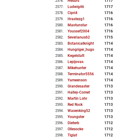
2576
.
Hesurs
1717
2577
.
Ludwig46
1717
2578
.
Cipri4
1716
2579
.
Hrastezg1
1716
2580
.
Maotunstar
1716
2581
.
Youssef2004
1716
2582
.
Severianus62
1715
2583
.
Botanicalknight
1714
2584
.
Hungriger_hugo
1714
2585
.
Kegelstatt
1714
2586
.
Lepijovas
1714
2587
.
Mikehunter
1714
2588
.
Terminator5556
1714
2589
.
Yameenson
1714
2590
.
Grandesaster
1713
2591
.
Halley-Comet
1713
2592
.
Martin Lohr
1713
2593
.
Red Rock
1713
2594
.
Wasenking52
1713
2595
.
Youngster
1713
2596
.
Dieterb
1712
2597
.
Ollesocke
1712
2598
.
Tiglat
1712