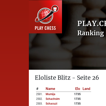
PLAY.C
Ranking 
Eloliste Blitz - Seite 26
#
Name
Elo
Land
2501
.
Mumija
1735
2502
.
Schachsim
1735
2503
.
Schacuzi
1735