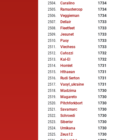
2504
.
Caralino
1734
2505
.
Ramastercop
1734
2506
.
Veggieman
1734
2507
.
Dellair
1733
2508
.
Fleetfeet
1733
2509
.
Jesunet
1733
2510
.
Pasy
1733
2511
.
Viechess
1733
2512
.
Catozzi
1732
2513
.
Kal-El
1732
2514
.
Homlet
1731
2515
.
Hthaean
1731
2516
.
Rudi Serton
1731
2517
.
Vasyl_ukraine
1731
2518
.
Madzima
1730
2519
.
Magareto
1730
2520
.
Pitchforkbort
1730
2521
.
Savamarc
1730
2522
.
Schroedi
1730
2523
.
Siberisr
1730
2524
.
Umikana
1730
2525
.
Zeus12
1730