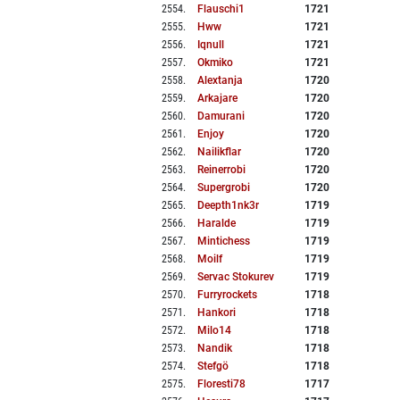
2554
.
Flauschi1
1721
2555
.
Hww
1721
2556
.
Iqnull
1721
2557
.
Okmiko
1721
2558
.
Alextanja
1720
2559
.
Arkajare
1720
2560
.
Damurani
1720
2561
.
Enjoy
1720
2562
.
Nailikflar
1720
2563
.
Reinerrobi
1720
2564
.
Supergrobi
1720
2565
.
Deepth1nk3r
1719
2566
.
Haralde
1719
2567
.
Mintichess
1719
2568
.
Moilf
1719
2569
.
Servac Stokurev
1719
2570
.
Furryrockets
1718
2571
.
Hankori
1718
2572
.
Milo14
1718
2573
.
Nandik
1718
2574
.
Stefgö
1718
2575
.
Floresti78
1717