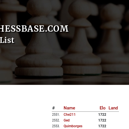
HESSBASE.COM
List
#
Name
Elo
Land
2551
.
Che211
1722
2552
.
Ged
1722
2553
.
Quimborges
1722