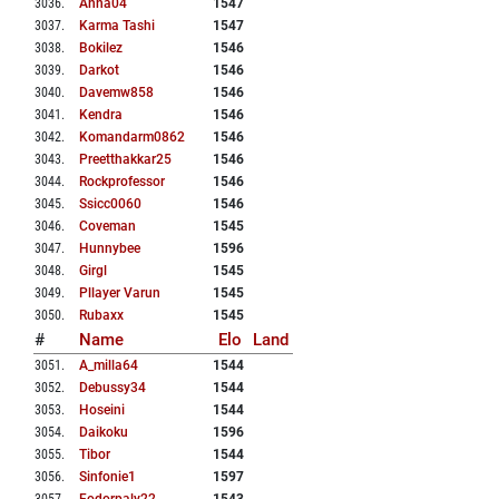
3036
.
Anna04
1547
3037
.
Karma Tashi
1547
3038
.
Bokilez
1546
3039
.
Darkot
1546
3040
.
Davemw858
1546
3041
.
Kendra
1546
3042
.
Komandarm0862
1546
3043
.
Preetthakkar25
1546
3044
.
Rockprofessor
1546
3045
.
Ssicc0060
1546
3046
.
Coveman
1545
3047
.
Hunnybee
1596
3048
.
Girgl
1545
3049
.
Pllayer Varun
1545
3050
.
Rubaxx
1545
#
Name
Elo
Land
3051
.
A_milla64
1544
3052
.
Debussy34
1544
3053
.
Hoseini
1544
3054
.
Daikoku
1596
3055
.
Tibor
1544
3056
.
Sinfonie1
1597