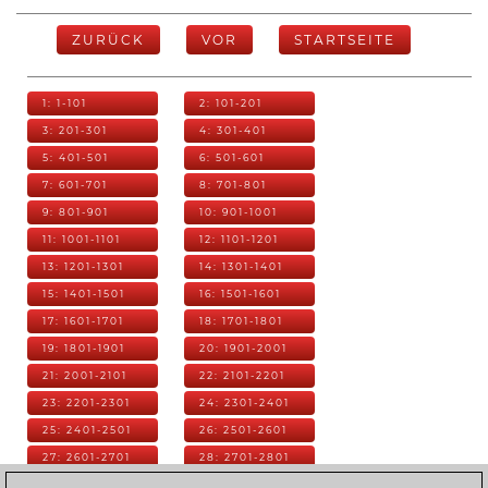
ZURÜCK
VOR
STARTSEITE
1: 1-101
2: 101-201
3: 201-301
4: 301-401
5: 401-501
6: 501-601
7: 601-701
8: 701-801
9: 801-901
10: 901-1001
11: 1001-1101
12: 1101-1201
13: 1201-1301
14: 1301-1401
15: 1401-1501
16: 1501-1601
17: 1601-1701
18: 1701-1801
19: 1801-1901
20: 1901-2001
21: 2001-2101
22: 2101-2201
23: 2201-2301
24: 2301-2401
25: 2401-2501
26: 2501-2601
27: 2601-2701
28: 2701-2801
29: 2801-2901
30: 2901-3001