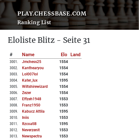
PLAY.CHESSBASE.COM
Ranking List
Eloliste Blitz - Seite 31
#
Name
Elo
Land
3001
.
Jmchess25
1554
3002
.
Kanthearyou
1554
3003
.
Lol007lol
1554
3004
.
Kater_lux
1595
3005
.
Wiltshirewizard
1554
3006
.
Zezer
1554
3007
.
Effzeh1948
1553
3008
.
Franz1950
1553
3009
.
Kabucz Attila
1595
3010
.
Iniis
1553
3011
.
Itzcoatl8
1595
3012
.
Neverzenit
1553
3013
.
Newspectra
1553