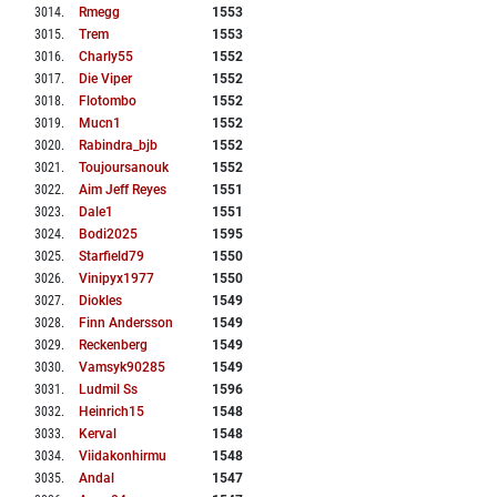
3014
.
Rmegg
1553
3015
.
Trem
1553
3016
.
Charly55
1552
3017
.
Die Viper
1552
3018
.
Flotombo
1552
3019
.
Mucn1
1552
3020
.
Rabindra_bjb
1552
3021
.
Toujoursanouk
1552
3022
.
Aim Jeff Reyes
1551
3023
.
Dale1
1551
3024
.
Bodi2025
1595
3025
.
Starfield79
1550
3026
.
Vinipyx1977
1550
3027
.
Diokles
1549
3028
.
Finn Andersson
1549
3029
.
Reckenberg
1549
3030
.
Vamsyk90285
1549
3031
.
Ludmil Ss
1596
3032
.
Heinrich15
1548
3033
.
Kerval
1548
3034
.
Viidakonhirmu
1548
3035
.
Andal
1547