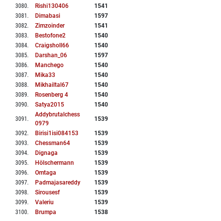
3080
.
Rishi130406
1541
3081
.
Dimabasi
1597
3082
.
Zimzoinder
1541
3083
.
Bestofone2
1540
3084
.
Craigsholl66
1540
3085
.
Darshan_06
1597
3086
.
Manchego
1540
3087
.
Mika33
1540
3088
.
Mikhailtal67
1540
3089
.
Rosenberg 4
1540
3090
.
Satya2015
1540
Addybrutalchess
3091
.
1539
0979
3092
.
Birisi1isi084153
1539
3093
.
Chessman64
1539
3094
.
Dignaga
1539
3095
.
Hölschermann
1539
3096
.
Omtaga
1539
3097
.
Padmajasareddy
1539
3098
.
Sirousesf
1539
3099
.
Valeriu
1539
3100
.
Brumpa
1538