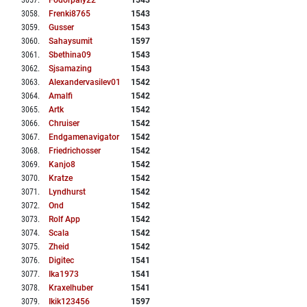
3057
.
Fodorpaly22
1543
3058
.
Frenki8765
1543
3059
.
Gusser
1543
3060
.
Sahaysumit
1597
3061
.
Sbethina09
1543
3062
.
Sjsamazing
1543
3063
.
Alexandervasilev01
1542
3064
.
Amalfi
1542
3065
.
Artk
1542
3066
.
Chruiser
1542
3067
.
Endgamenavigator
1542
3068
.
Friedrichosser
1542
3069
.
Kanjo8
1542
3070
.
Kratze
1542
3071
.
Lyndhurst
1542
3072
.
Ond
1542
3073
.
Rolf App
1542
3074
.
Scala
1542
3075
.
Zheid
1542
3076
.
Digitec
1541
3077
.
Ika1973
1541
3078
.
Kraxelhuber
1541
3079
.
Ikik123456
1597