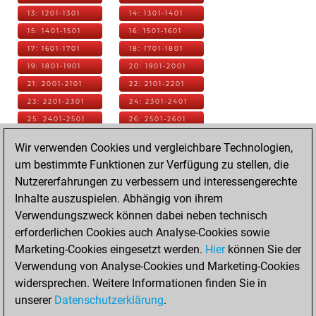
13: 1201-1301
14: 1301-1401
15: 1401-1501
16: 1501-1601
17: 1601-1701
18: 1701-1801
19: 1801-1901
20: 1901-2001
21: 2001-2101
22: 2101-2201
23: 2201-2301
24: 2301-2401
25: 2401-2501
26: 2501-2601
27: 2601-2701
28: 2701-2801
Wir verwenden Cookies und vergleichbare Technologien,
29: 2801-2901
30: 2901-3001
um bestimmte Funktionen zur Verfügung zu stellen, die
31: 3001-3101
32: 3101-3201
Nutzererfahrungen zu verbessern und interessengerechte
33: 3201-3301
34: 3301-3401
Inhalte auszuspielen. Abhängig von ihrem
35: 3401-3501
36: 3501-3601
Verwendungszweck können dabei neben technisch
37: 3601-3701
38: 3701-3801
erforderlichen Cookies auch Analyse-Cookies sowie
39: 3801-3901
40: 3901-4001
Marketing-Cookies eingesetzt werden.
Hier
können Sie der
41: 4001-4101
42: 4101-4201
Verwendung von Analyse-Cookies und Marketing-Cookies
43: 4201-4301
44: 4301-4401
widersprechen. Weitere Informationen finden Sie in
45: 4401-4501
46: 4501-4601
unserer
Datenschutzerklärung
.
47: 4601-4701
48: 4701-4801