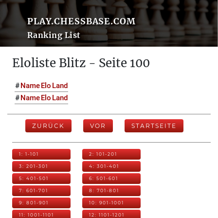
PLAY.CHESSBASE.COM
Ranking List
Eloliste Blitz - Seite 100
#
Name
Elo
Land
#
Name
Elo
Land
ZURÜCK
VOR
STARTSEITE
1: 1-101
2: 101-201
3: 201-301
4: 301-401
5: 401-501
6: 501-601
7: 601-701
8: 701-801
9: 801-901
10: 901-1001
11: 1001-1101
12: 1101-1201