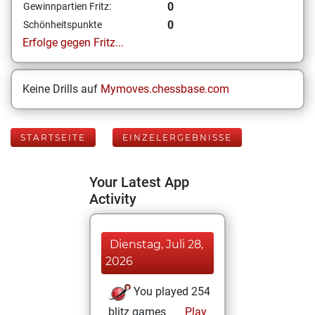
0
Gewinnpartien Fritz:
0
Schönheitspunkte
Erfolge gegen Fritz...
Keine Drills auf
Mymoves.chessbase.com
STARTSEITE
EINZELERGEBNISSE
Your Latest App
Activity
Dienstag, Juli 28,
2026
You played 254
blitz games
Play