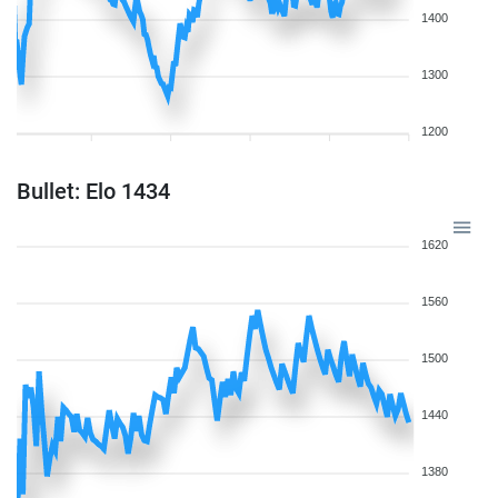
1400
1300
1200
Bullet: Elo 1434
1620
1560
1500
1440
1380