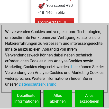
You scored +90
=18 -146 in blitz
Donnerstag, Juli
16, 2026
Wir verwenden Cookies und vergleichbare Technologien,
um bestimmte Funktionen zur Verfügung zu stellen, die
You played 146
Nutzererfahrungen zu verbessern und interessengerechte
bullet games
Play
Inhalte auszuspielen. Abhängig von ihrem
You scored +50
Verwendungszweck können dabei neben technisch
=0 -96 in bullet
erforderlichen Cookies auch Analyse-Cookies sowie
Marketing-Cookies eingesetzt werden.
Hier
können Sie der
Montag, Februar
Verwendung von Analyse-Cookies und Marketing-Cookies
9, 2026
widersprechen. Weitere Informationen finden Sie in
unserer
Datenschutzerklärung
.
You created
your Fritz account
Detaillierte
Alles
Alles
Fritz
Informationen
ablehnen
akzeptieren