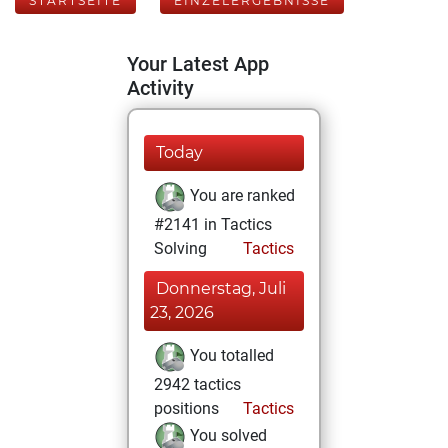
STARTSEITE
EINZELERGEBNISSE
Your Latest App
Activity
Today
You are ranked
#2141 in Tactics
Solving
Tactics
Donnerstag, Juli
23, 2026
You totalled
2942 tactics
positions
Tactics
You solved