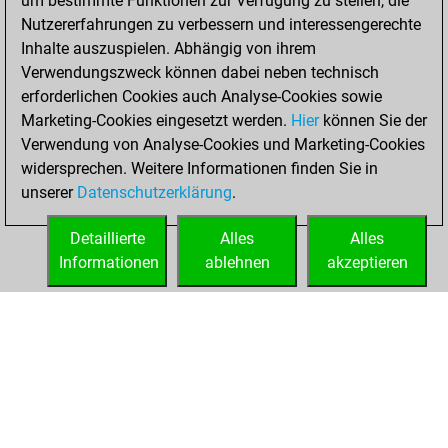
um bestimmte Funktionen zur Verfügung zu stellen, die
Februar 9, 2021
Nutzererfahrungen zu verbessern und interessengerechte
You created
Inhalte auszuspielen. Abhängig von ihrem
Verwendungszweck können dabei neben technisch
your Fritz account
erforderlichen Cookies auch Analyse-Cookies sowie
Fritz
Sonntag,
Marketing-Cookies eingesetzt werden.
Hier
können Sie der
November 1, 2020
Verwendung von Analyse-Cookies und Marketing-Cookies
widersprechen. Weitere Informationen finden Sie in
You had a best
unserer
Datenschutzerklärung
.
sprint of 124
positions
Tactics
Detaillierte
Alles
Alles
Informationen
ablehnen
akzeptieren