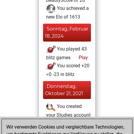
BeautyScore of 26
You achieved a
new Elo of 1613
Sonntag, Februar
18, 2024
You played 43
blitz games
Play
You scored +20
=0 -23 in blitz
Donnerstag,
Oktober 21, 2021
You created
your Studies account
Studies
Wir verwenden Cookies und vergleichbare Technologien,
Dienstag,