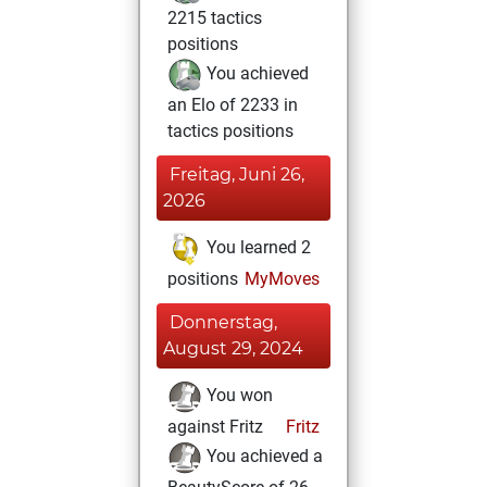
2215 tactics
positions
You achieved
an Elo of 2233 in
tactics positions
Freitag, Juni 26,
2026
You learned 2
positions
MyMoves
Donnerstag,
August 29, 2024
You won
against Fritz
Fritz
You achieved a