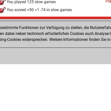
Pl
You played 125 slow games
You scored +50 =1 -74 in slow games
Donnerstag, September 16, 2021
estimmte Funktionen zur Verfügung zu stellen, die Nutzererfah
Pl
You played 4 bullet games
 dabei neben technisch erforderlichen Cookies auch Analyse-C
ng-Cookies widersprechen. Weitere Informationen finden Sie in
You scored +1 =0 -3 in bullet