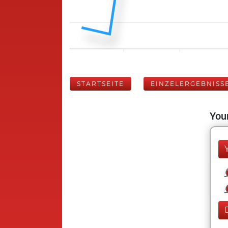
STARTSEITE
EINZELERGEBNISS
Your