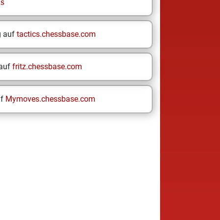
ns
g auf
tactics.chessbase.com
 auf
fritz.chessbase.com
uf
Mymoves.chessbase.com