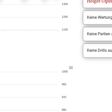
Holger
Ulpi
1300
Keine Wertun
1200
1100
Keine Partien
Keine Drills a
1000
960
920
880