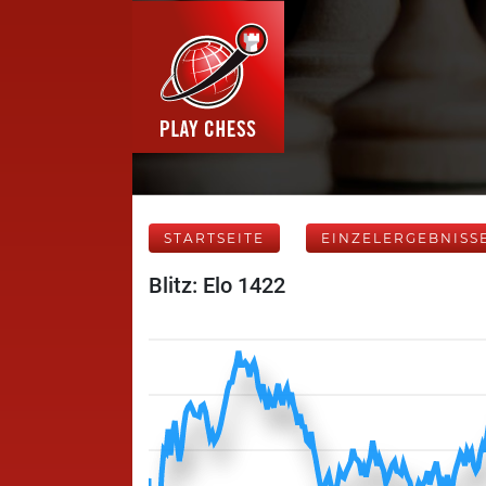
STARTSEITE
EINZELERGEBNISS
Blitz: Elo 1422