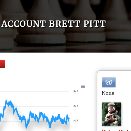
ACCOUNT BRETT PITT
E
1600
None
1500
1400