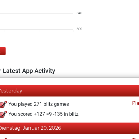
840
800
E
 Latest App Activity
Yesterday
Pl
You played 271 blitz games
You scored +127 =9 -135 in blitz
Dienstag, Januar 20, 2026