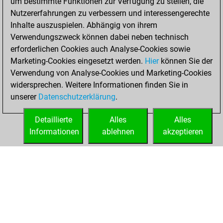
um bestimmte Funktionen zur Verfügung zu stellen, die
your Fritz account
Nutzererfahrungen zu verbessern und interessengerechte
Fritz
You
Inhalte auszuspielen. Abhängig von ihrem
created your Studies
Verwendungszweck können dabei neben technisch
account
Studies
erforderlichen Cookies auch Analyse-Cookies sowie
Marketing-Cookies eingesetzt werden.
Hier
können Sie der
Mittwoch, März 9,
Verwendung von Analyse-Cookies und Marketing-Cookies
2011
widersprechen. Weitere Informationen finden Sie in
unserer
Datenschutzerklärung
.
You created
your Play account
Detaillierte
Alles
Alles
Play
Informationen
ablehnen
akzeptieren