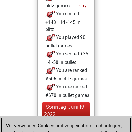
blitz games
Play
You scored
+143 =14 -145 in
blitz
You played 98
bullet games
You scored +36
=4 -58 in bullet
You are ranked
#506 in blitz games
You are ranked
#670 in bullet games
Sonntag, Juni 19,
2022
Wir verwenden Cookies und vergleichbare Technologien,
You created