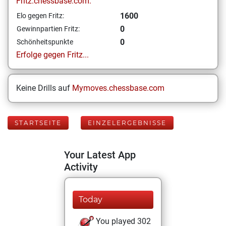
Fritz.chessbase.com:
1600
Elo gegen Fritz:
0
Gewinnpartien Fritz:
0
Schönheitspunkte
Erfolge gegen Fritz...
Keine Drills auf
Mymoves.chessbase.com
STARTSEITE
EINZELERGEBNISSE
Your Latest App
Activity
Today
You played 302