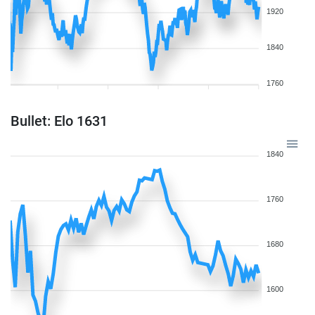
1920
1840
1760
Bullet: Elo 1631
1840
1760
1680
1600