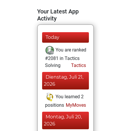
Your Latest App
Activity
Today
You are ranked
#2081 in Tactics
Solving
Tactics
Dienstag, Juli 21,
2026
You learned 2
positions
MyMoves
Montag, Juli 20,
2026