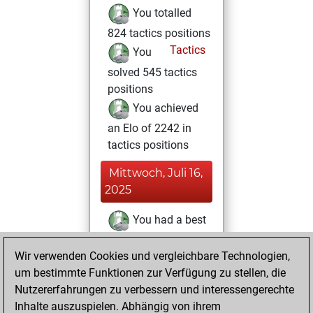
You totalled
824 tactics positions
Tactics
You
solved 545 tactics
positions
You achieved
an Elo of 2242 in
tactics positions
Mittwoch, Juli 16,
2025
You had a best
sprint of 25 positions
Wir verwenden Cookies und vergleichbare Technologien,
Tactics
Mittwoch,
um bestimmte Funktionen zur Verfügung zu stellen, die
Mai 28, 2025
Nutzererfahrungen zu verbessern und interessengerechte
Inhalte auszuspielen. Abhängig von ihrem