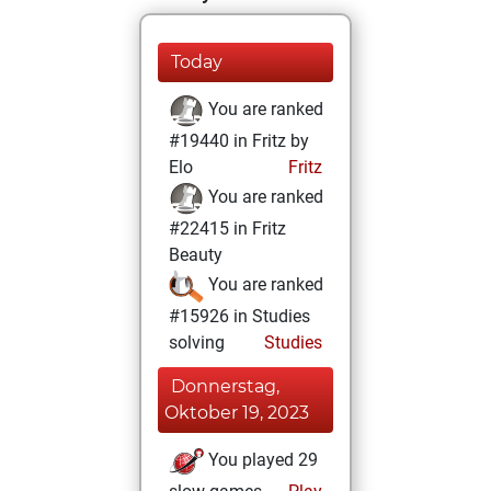
Today
You are ranked
#19440 in Fritz by
Elo
Fritz
You are ranked
#22415 in Fritz
Beauty
You are ranked
#15926 in Studies
solving
Studies
Donnerstag,
Oktober 19, 2023
You played 29