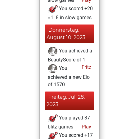
slow games
Play
You scored +20
=1 -8 in slow games
Donnerstag,
August 10, 2023
You achieved a
BeautyScore of 1
Fritz
You
achieved a new Elo
of 1570
Freitag, Juli 28,
2023
You played 37
blitz games
Play
You scored +17