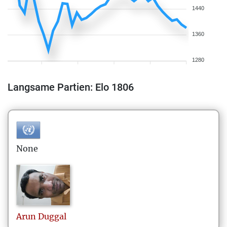
1440
1360
1280
Langsame Partien: Elo 1806
None
Arun
Duggal