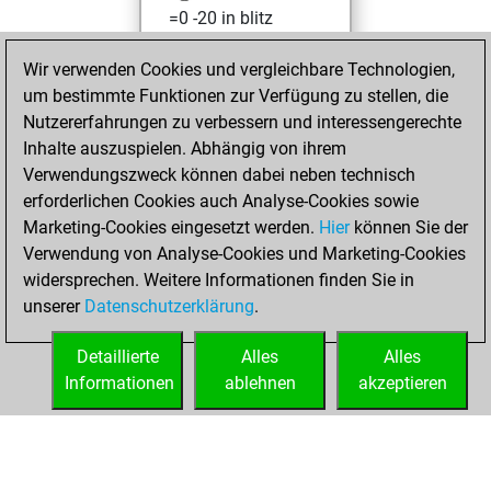
=0 -20 in blitz
Dienstag,
Wir verwenden Cookies und vergleichbare Technologien,
November 15,
um bestimmte Funktionen zur Verfügung zu stellen, die
2022
Nutzererfahrungen zu verbessern und interessengerechte
Inhalte auszuspielen. Abhängig von ihrem
You created
Verwendungszweck können dabei neben technisch
your Fritz account
erforderlichen Cookies auch Analyse-Cookies sowie
Fritz
Marketing-Cookies eingesetzt werden.
Hier
können Sie der
Samstag,
Verwendung von Analyse-Cookies und Marketing-Cookies
Oktober 8, 2022
widersprechen. Weitere Informationen finden Sie in
unserer
Datenschutzerklärung
.
You created
your Studies account
Detaillierte
Alles
Alles
Studies
Informationen
ablehnen
akzeptieren