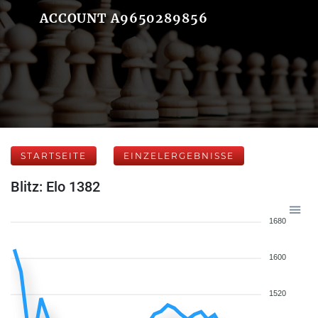
ACCOUNT A9650289856
STARTSEITE
EINZELERGEBNISSE
Blitz: Elo 1382
1680
1600
1520