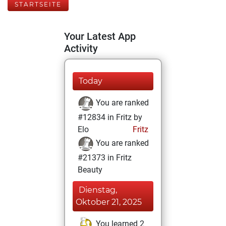
STARTSEITE
Your Latest App
Activity
Today
You are ranked
#12834 in Fritz by
Elo
Fritz
You are ranked
#21373 in Fritz
Beauty
Dienstag,
Oktober 21, 2025
You learned 2