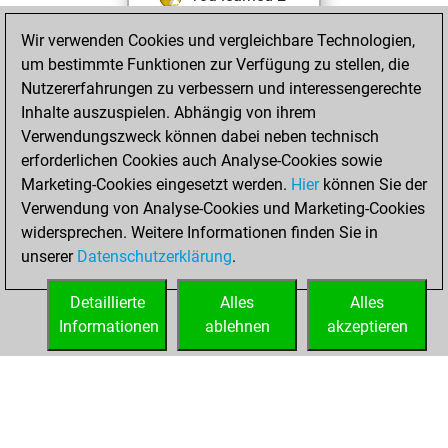
positions
MyMoves
Wir verwenden Cookies und vergleichbare Technologien,
um bestimmte Funktionen zur Verfügung zu stellen, die
Freitag, August 2,
Nutzererfahrungen zu verbessern und interessengerechte
2024
Inhalte auszuspielen. Abhängig von ihrem
You achieved a
Verwendungszweck können dabei neben technisch
erforderlichen Cookies auch Analyse-Cookies sowie
BeautyScore of 2
Marketing-Cookies eingesetzt werden.
Fritz
Hier
können Sie der
You
Verwendung von Analyse-Cookies und Marketing-Cookies
achieved a new Elo
widersprechen. Weitere Informationen finden Sie in
of 1591
unserer
Datenschutzerklärung
.
You created
your Fritz account
Detaillierte
Alles
Alles
Informationen
ablehnen
akzeptieren