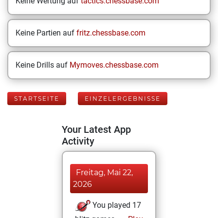
Keine Wertung auf
tactics.chessbase.com
Keine Partien auf
fritz.chessbase.com
Keine Drills auf
Mymoves.chessbase.com
STARTSEITE
EINZELERGEBNISSE
Your Latest App
Activity
Freitag, Mai 22,
2026
You played 17