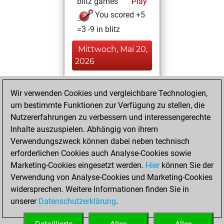
blitz games
Play
You scored +5
=3 -9 in blitz
Mittwoch, Mai 20,
2026
You played 1
Wir verwenden Cookies und vergleichbare Technologien,
slow games
Play
um bestimmte Funktionen zur Verfügung zu stellen, die
You scored +0
Nutzererfahrungen zu verbessern und interessengerechte
=0 -1 in slow games
Inhalte auszuspielen. Abhängig von ihrem
Verwendungszweck können dabei neben technisch
Montag, Mai 18,
erforderlichen Cookies auch Analyse-Cookies sowie
2026
Marketing-Cookies eingesetzt werden.
Hier
können Sie der
Verwendung von Analyse-Cookies und Marketing-Cookies
You played 1
widersprechen. Weitere Informationen finden Sie in
bullet games
Play
unserer
Datenschutzerklärung
.
You scored +0
=0 -1 in bullet