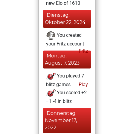
new Elo of 1610
Dienstag,
Oktober 22, 2024
You created
your Fritz account
Fritz
Montag,
August 7, 2023
You played 7
blitz games
Play
You scored +2
=1 -4 in blitz
Donnerstag,
November 17,
2022