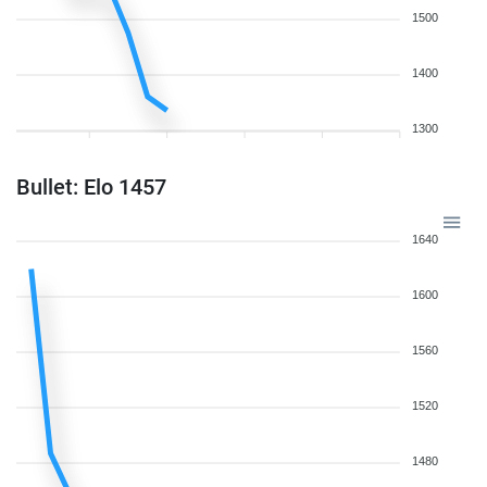
1500
1400
1300
Bullet: Elo 1457
1640
1600
1560
1520
1480