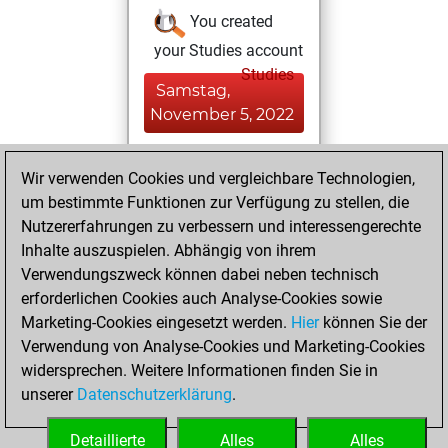
You created
your Studies account
Studies
Samstag,
November 5, 2022
You played 2
Wir verwenden Cookies und vergleichbare Technologien,
bullet games
Play
um bestimmte Funktionen zur Verfügung zu stellen, die
You scored +0
Nutzererfahrungen zu verbessern und interessengerechte
=0 -2 in bullet
Inhalte auszuspielen. Abhängig von ihrem
Verwendungszweck können dabei neben technisch
Dienstag, Juli 12,
erforderlichen Cookies auch Analyse-Cookies sowie
2022
Marketing-Cookies eingesetzt werden.
Hier
können Sie der
Verwendung von Analyse-Cookies und Marketing-Cookies
You played 1
widersprechen. Weitere Informationen finden Sie in
slow games
Play
unserer
Datenschutzerklärung
.
You scored +0
=0 -1 in slow games
Detaillierte
Alles
Alles