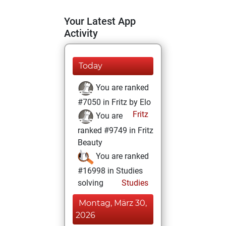
Your Latest App
Activity
Today
You are ranked
#7050 in Fritz by Elo
Fritz
You are
ranked #9749 in Fritz
Beauty
You are ranked
#16998 in Studies
solving
Studies
Montag, März 30,
2026