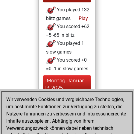
You played 132
blitz games
Play
You scored +62
=5 -65 in blitz
You played 1
slow games
You scored +0
=0 -1 in slow games
Montag, Januar
13, 2025
Wir verwenden Cookies und vergleichbare Technologien,
You played 5
um bestimmte Funktionen zur Verfügung zu stellen, die
bullet games
Play
Nutzererfahrungen zu verbessern und interessengerechte
You scored +2
Inhalte auszuspielen. Abhängig von ihrem
=0 -3 in bullet
Verwendungszweck können dabei neben technisch