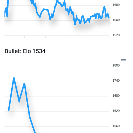
1680
1600
1520
Bullet: Elo 1534
1800
1740
1680
1620
1560