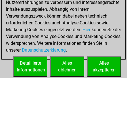
Nutzererfahrungen zu verbessern und interessengerechte
Fritz
You
Inhalte auszuspielen. Abhängig von ihrem
achieved a new Elo
Verwendungszweck können dabei neben technisch
of 1549
erforderlichen Cookies auch Analyse-Cookies sowie
Marketing-Cookies eingesetzt werden.
Hier
können Sie der
Freitag, Oktober
Verwendung von Analyse-Cookies und Marketing-Cookies
21, 2022
widersprechen. Weitere Informationen finden Sie in
unserer
Datenschutzerklärung
.
You created
your Fritz account
Detaillierte
Alles
Alles
Fritz
Informationen
ablehnen
akzeptieren