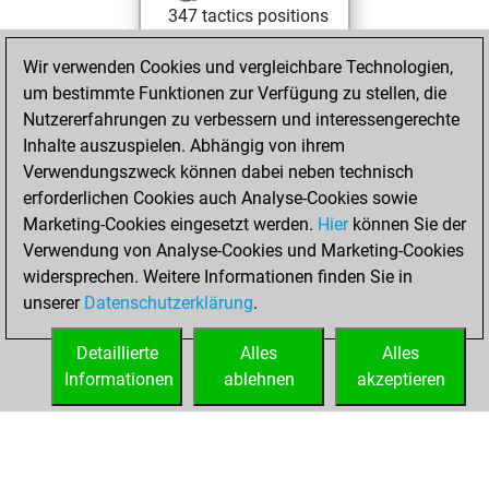
347 tactics positions
Tactics
You
Wir verwenden Cookies und vergleichbare Technologien,
solved 290 tactics
um bestimmte Funktionen zur Verfügung zu stellen, die
positions
Nutzererfahrungen zu verbessern und interessengerechte
You achieved
Inhalte auszuspielen. Abhängig von ihrem
an Elo of 2389 in
Verwendungszweck können dabei neben technisch
tactics positions
erforderlichen Cookies auch Analyse-Cookies sowie
Marketing-Cookies eingesetzt werden.
Hier
können Sie der
Dienstag,
Verwendung von Analyse-Cookies und Marketing-Cookies
Oktober 8, 2024
widersprechen. Weitere Informationen finden Sie in
unserer
Datenschutzerklärung
.
You created
your Studies account
Detaillierte
Alles
Alles
Studies
Informationen
ablehnen
akzeptieren