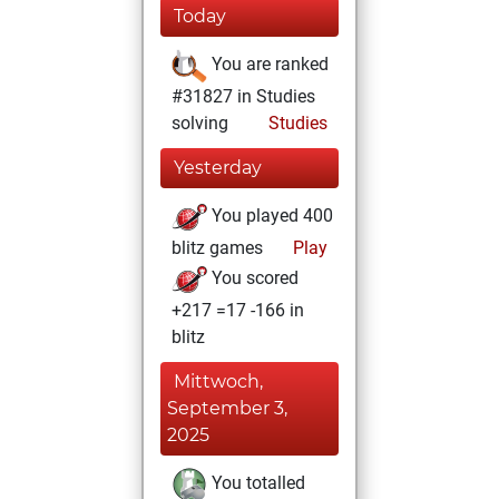
Today
You are ranked
#31827 in Studies
solving
Studies
Yesterday
You played 400
blitz games
Play
You scored
+217 =17 -166 in
blitz
Mittwoch,
September 3,
2025
You totalled