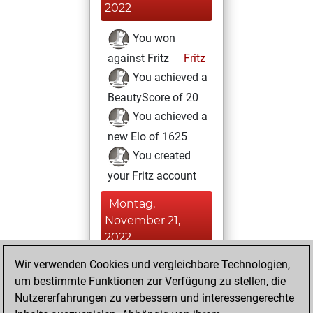
2022
You won
against Fritz
Fritz
You achieved a
BeautyScore of 20
You achieved a
new Elo of 1625
You created
your Fritz account
Montag,
November 21,
2022
Wir verwenden Cookies und vergleichbare Technologien,
You played 2
um bestimmte Funktionen zur Verfügung zu stellen, die
bullet games
Play
Nutzererfahrungen zu verbessern und interessengerechte
You scored +0