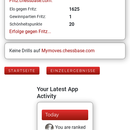
Fritz.chessbase.com:
1625
Elo gegen Fritz:
1
Gewinnpartien Fritz:
20
Schönheitspunkte
Erfolge gegen Fritz...
Keine Drills auf
Mymoves.chessbase.com
STARTSEITE
EINZELERGEBNISSE
Your Latest App
Activity
Today
You are ranked