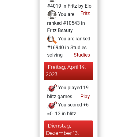
#4019 in Fritz by Elo
Fritz
You are
ranked #10543 in
Fritz Beauty
You are ranked
#16940 in Studies
solving
Studies
Freitag, April 14,
2023
You played 19
blitz games
Play
You scored +6
=0 -13 in blitz
Dienstag,
Dezember 13,