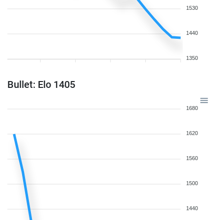
1530
1440
1350
Bullet: Elo 1405
1680
1620
1560
1500
1440