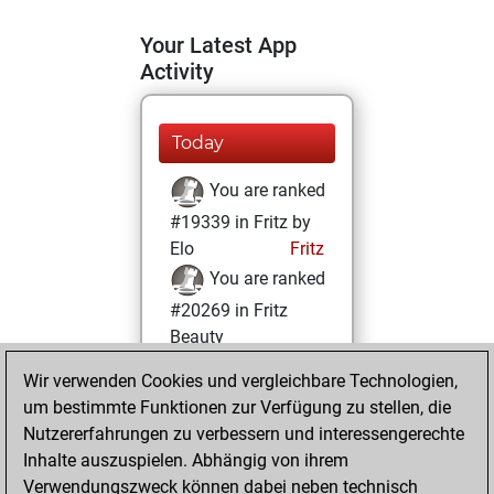
Your Latest App
Activity
Today
You are ranked
#19339 in Fritz by
Elo
Fritz
You are ranked
#20269 in Fritz
Beauty
Wir verwenden Cookies und vergleichbare Technologien,
Donnerstag,
um bestimmte Funktionen zur Verfügung zu stellen, die
November 14,
Nutzererfahrungen zu verbessern und interessengerechte
2024
Inhalte auszuspielen. Abhängig von ihrem
You achieved a
Verwendungszweck können dabei neben technisch