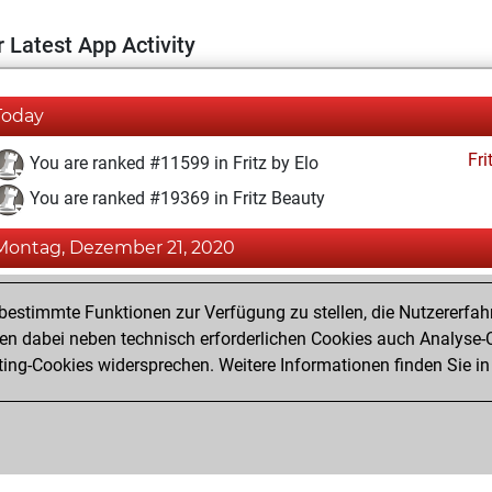
 Latest App Activity
Today
Fri
You are ranked #11599 in Fritz by Elo
You are ranked #19369 in Fritz Beauty
Montag, Dezember 21, 2020
Fri
You achieved a BeautyScore of 3
estimmte Funktionen zur Verfügung zu stellen, die Nutzererfah
You achieved a new Elo of 1592
 dabei neben technisch erforderlichen Cookies auch Analyse-C
ng-Cookies widersprechen. Weitere Informationen finden Sie in
You created your Fritz account