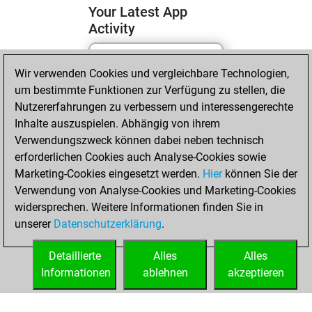
Your Latest App
Activity
Wir verwenden Cookies und vergleichbare Technologien,
Samstag, Mai 2,
um bestimmte Funktionen zur Verfügung zu stellen, die
2026
Nutzererfahrungen zu verbessern und interessengerechte
You totalled 29
Inhalte auszuspielen. Abhängig von ihrem
Verwendungszweck können dabei neben technisch
tactics positions
erforderlichen Cookies auch Analyse-Cookies sowie
Tactics
You
Marketing-Cookies eingesetzt werden.
Hier
können Sie der
solved 19 tactics
Verwendung von Analyse-Cookies und Marketing-Cookies
positions
widersprechen. Weitere Informationen finden Sie in
You achieved
unserer
Datenschutzerklärung
.
an Elo of 1746 in
tactics positions
Detaillierte
Alles
Alles
Informationen
ablehnen
akzeptieren