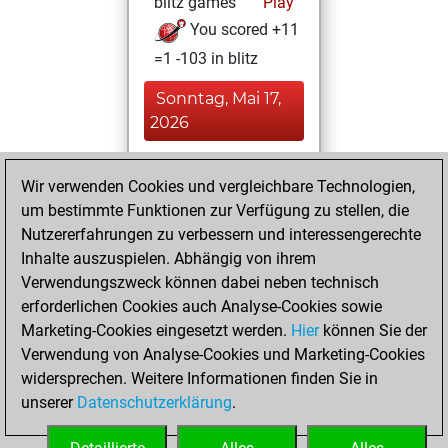
blitz games
Play
You scored +11
=1 -103 in blitz
Sonntag, Mai 17,
2026
You played 12
Wir verwenden Cookies und vergleichbare Technologien,
bullet games
Play
um bestimmte Funktionen zur Verfügung zu stellen, die
You scored +0
Nutzererfahrungen zu verbessern und interessengerechte
=0 -12 in bullet
Inhalte auszuspielen. Abhängig von ihrem
Verwendungszweck können dabei neben technisch
Freitag, Mai 8,
erforderlichen Cookies auch Analyse-Cookies sowie
2026
Marketing-Cookies eingesetzt werden.
Hier
können Sie der
Verwendung von Analyse-Cookies und Marketing-Cookies
You played 29
widersprechen. Weitere Informationen finden Sie in
slow games
Play
unserer
Datenschutzerklärung
.
You scored +4
=1 -24 in slow games