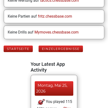
Keine Wertung auf
tactics.chessbase.com
Keine Partien auf
fritz.chessbase.com
Keine Drills auf
Mymoves.chessbase.com
STARTSEITE
EINZELERGEBNISSE
Your Latest App
Activity
Montag, Mai 25,
2026
You played 115