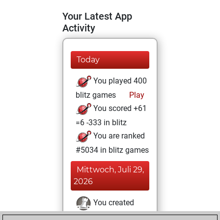
Your Latest App
Activity
Today
You played 400
blitz games
Play
You scored +61
=6 -333 in blitz
You are ranked
#5034 in blitz games
Mittwoch, Juli 29,
2026
You created
your Fritz account