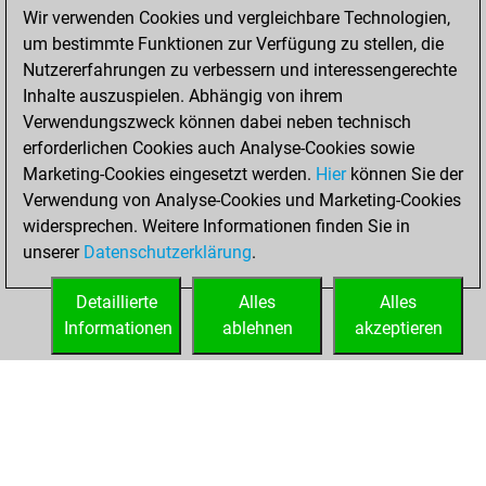
Wir verwenden Cookies und vergleichbare Technologien,
Fritz
Sonntag,
um bestimmte Funktionen zur Verfügung zu stellen, die
Juni 28, 2026
Nutzererfahrungen zu verbessern und interessengerechte
Inhalte auszuspielen. Abhängig von ihrem
You had a best
Verwendungszweck können dabei neben technisch
sprint of 6 positions
erforderlichen Cookies auch Analyse-Cookies sowie
Tactics
Marketing-Cookies eingesetzt werden.
Hier
können Sie der
Samstag,
Verwendung von Analyse-Cookies und Marketing-Cookies
Juni 6, 2026
widersprechen. Weitere Informationen finden Sie in
unserer
Datenschutzerklärung
.
You created
your Play account
Detaillierte
Alles
Alles
Play
Informationen
ablehnen
akzeptieren