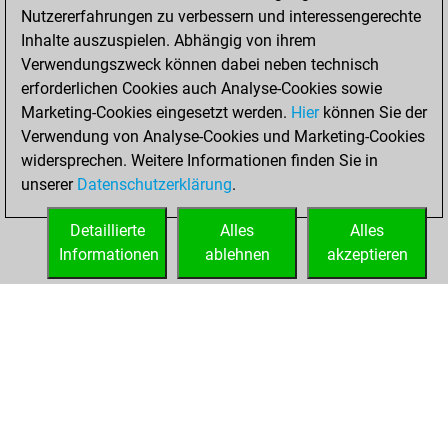
Nutzererfahrungen zu verbessern und interessengerechte
BeautyScore of 3251
Inhalte auszuspielen. Abhängig von ihrem
You achieved a
Verwendungszweck können dabei neben technisch
new Elo of 1676
erforderlichen Cookies auch Analyse-Cookies sowie
Marketing-Cookies eingesetzt werden.
Hier
können Sie der
Sonntag,
Verwendung von Analyse-Cookies und Marketing-Cookies
Dezember 6, 2020
widersprechen. Weitere Informationen finden Sie in
unserer
Datenschutzerklärung
.
You created
your Fritz account
Detaillierte
Alles
Alles
Fritz
Informationen
ablehnen
akzeptieren