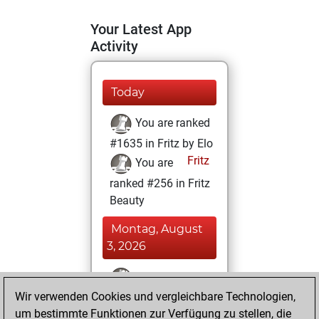
Your Latest App
Activity
Today
You are ranked
#1635 in Fritz by Elo
Fritz
You are
ranked #256 in Fritz
Beauty
Montag, August
3, 2026
You won
Wir verwenden Cookies und vergleichbare Technologien,
against Fritz
Fritz
um bestimmte Funktionen zur Verfügung zu stellen, die
You achieved a