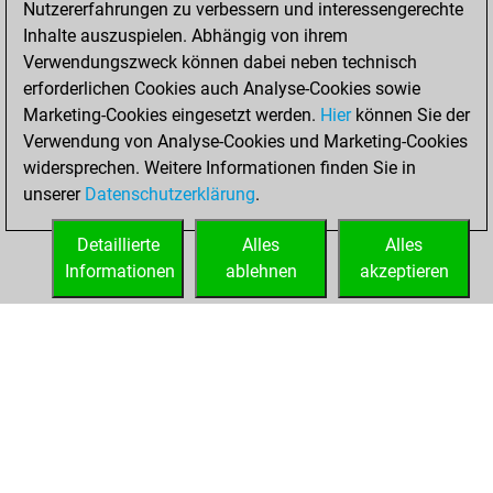
Nutzererfahrungen zu verbessern und interessengerechte
Fritz
You
Inhalte auszuspielen. Abhängig von ihrem
achieved a new Elo
Verwendungszweck können dabei neben technisch
of 1578
erforderlichen Cookies auch Analyse-Cookies sowie
Marketing-Cookies eingesetzt werden.
Hier
können Sie der
Samstag, Mai 22,
Verwendung von Analyse-Cookies und Marketing-Cookies
2021
widersprechen. Weitere Informationen finden Sie in
unserer
Datenschutzerklärung
.
You created
your Fritz account
Detaillierte
Alles
Alles
Fritz
Informationen
ablehnen
akzeptieren