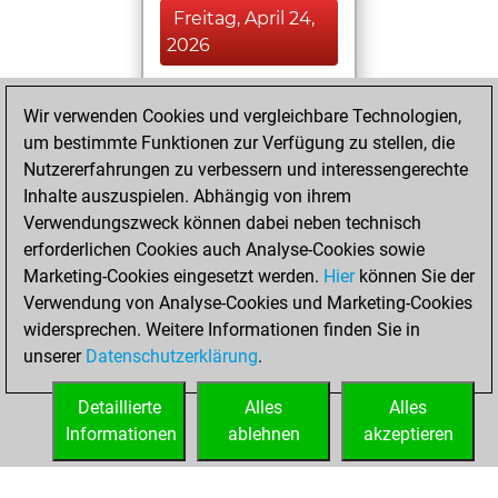
Freitag, April 24,
2026
You achieved a
Wir verwenden Cookies und vergleichbare Technologien,
BeautyScore of 13
um bestimmte Funktionen zur Verfügung zu stellen, die
Fritz
You
Nutzererfahrungen zu verbessern und interessengerechte
achieved a new Elo
Inhalte auszuspielen. Abhängig von ihrem
of 1590
Verwendungszweck können dabei neben technisch
You created
erforderlichen Cookies auch Analyse-Cookies sowie
Marketing-Cookies eingesetzt werden.
your Fritz account
Hier
können Sie der
Verwendung von Analyse-Cookies und Marketing-Cookies
You played 2
widersprechen. Weitere Informationen finden Sie in
slow games
Play
unserer
Datenschutzerklärung
.
You scored +0
=0 -2 in slow games
Detaillierte
Alles
Alles
Informationen
ablehnen
akzeptieren