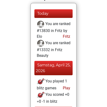
Today
You are ranked
#13830 in Fritz by
Elo
Fritz
You are ranked
#13332 in Fritz
Beauty
Samstag, April 25,
2026
You played 1
blitz games
Play
You scored +0
=0 -1 in blitz