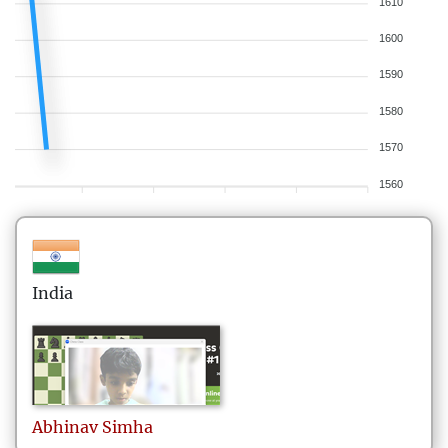
1610
1600
1590
1580
1570
1560
India
Abhinav
Simha