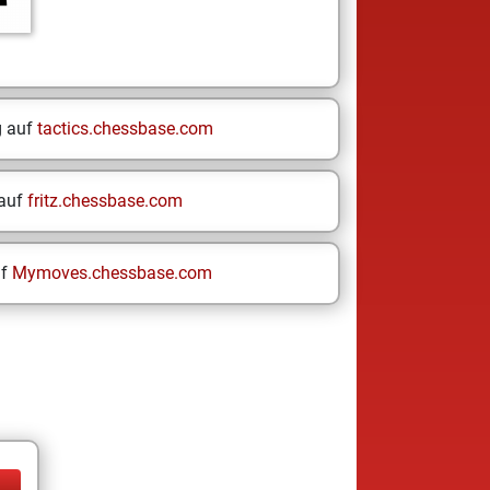
g auf
tactics.chessbase.com
 auf
fritz.chessbase.com
uf
Mymoves.chessbase.com