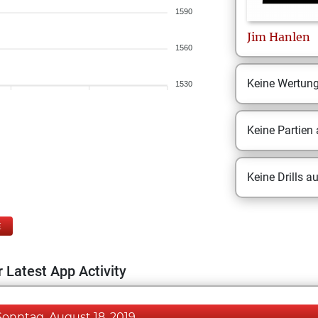
1590
Jim
Hanlen
1560
Keine Wertun
1530
Keine Partien
Keine Drills a
E
 Latest App Activity
Sonntag, August 18, 2019