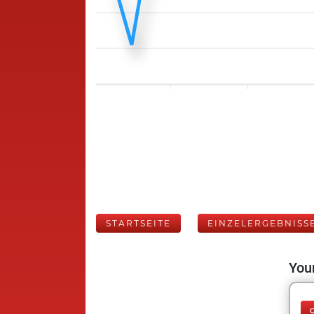
STARTSEITE
EINZELERGEBNISS
Your