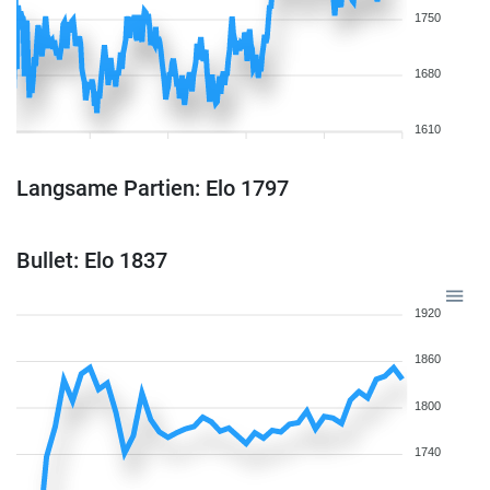
1750
1680
1610
Langsame Partien: Elo 1797
Bullet: Elo 1837
1920
1860
1800
1740