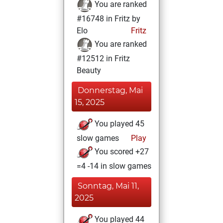
You are ranked
#16748 in Fritz by
Elo
Fritz
You are ranked
#12512 in Fritz
Beauty
Donnerstag, Mai
15, 2025
You played 45
slow games
Play
You scored +27
=4 -14 in slow games
Sonntag, Mai 11,
2025
You played 44