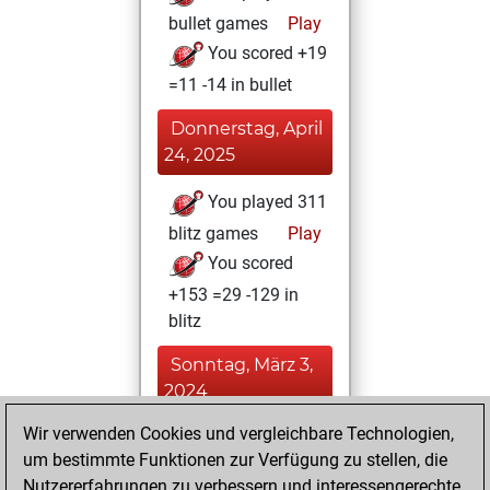
bullet games
Play
You scored +19
=11 -14 in bullet
Donnerstag, April
24, 2025
You played 311
blitz games
Play
You scored
+153 =29 -129 in
blitz
Sonntag, März 3,
2024
Wir verwenden Cookies und vergleichbare Technologien,
You achieved a
um bestimmte Funktionen zur Verfügung zu stellen, die
BeautyScore of 14
Nutzererfahrungen zu verbessern und interessengerechte