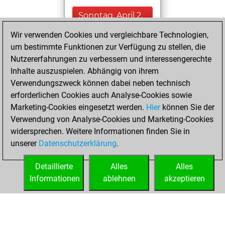
Sonntag, April 2,
2023
Wir verwenden Cookies und vergleichbare Technologien,
um bestimmte Funktionen zur Verfügung zu stellen, die
You played 2
Nutzererfahrungen zu verbessern und interessengerechte
blitz games
Play
Inhalte auszuspielen. Abhängig von ihrem
You scored +0
Verwendungszweck können dabei neben technisch
=0 -2 in blitz
erforderlichen Cookies auch Analyse-Cookies sowie
Marketing-Cookies eingesetzt werden.
Hier
können Sie der
Mittwoch,
Verwendung von Analyse-Cookies und Marketing-Cookies
Dezember 1, 2021
widersprechen. Weitere Informationen finden Sie in
unserer
Datenschutzerklärung
.
You created
your Fritz account
Detaillierte
Alles
Alles
Fritz
Informationen
ablehnen
akzeptieren