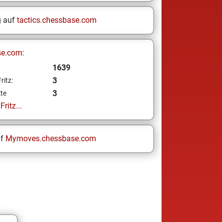
g auf
tactics.chessbase.com
se.com:
1639
3
ritz:
3
te
ritz...
uf
Mymoves.chessbase.com