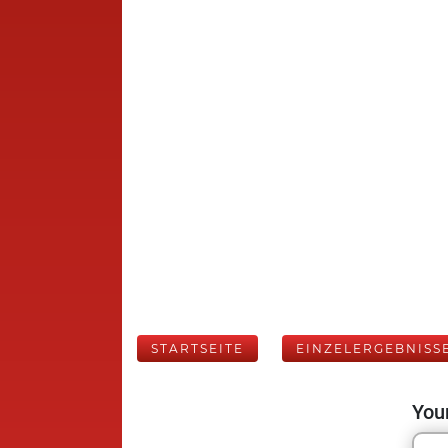
STARTSEITE
EINZELERGEBNISS
Your