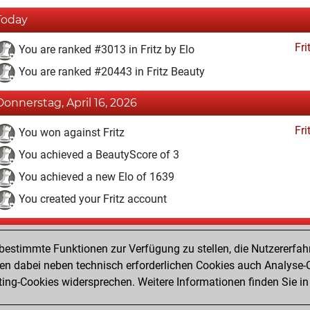
Today
Fri
You are ranked #3013 in Fritz by Elo
You are ranked #20443 in Fritz Beauty
Donnerstag, April 16, 2026
Fri
You won against Fritz
You achieved a BeautyScore of 3
You achieved a new Elo of 1639
You created your Fritz account
Freitag, Juni 23, 2017
estimmte Funktionen zur Verfügung zu stellen, die Nutzererfah
Pl
You played 1 slow games
 dabei neben technisch erforderlichen Cookies auch Analyse-C
You scored +0 =0 -1 in slow games
ng-Cookies widersprechen. Weitere Informationen finden Sie in