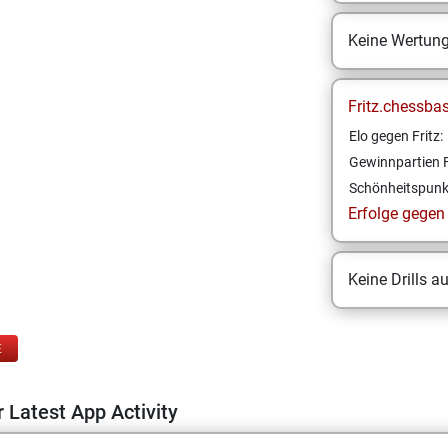
Keine Wertun
Fritz.chessba
Elo gegen Fritz:
Gewinnpartien F
Schönheitspunk
Erfolge gegen F
Keine Drills a
E
 Latest App Activity