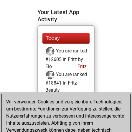
Your Latest App
Activity
Today
You are ranked
#12605 in Fritz by
Elo
Fritz
You are ranked
#18841 in Fritz
Beauty
Wir verwenden Cookies und vergleichbare Technologien,
Dienstag,
um bestimmte Funktionen zur Verfügung zu stellen, die
November 15,
Nutzererfahrungen zu verbessern und interessengerechte
2022
Inhalte auszuspielen. Abhängig von ihrem
You achieved a
Verwendungszweck können dabei neben technisch