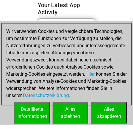
Your Latest App
Activity
Wir verwenden Cookies und vergleichbare Technologien,
Samstag, April 25,
um bestimmte Funktionen zur Verfügung zu stellen, die
2026
Nutzererfahrungen zu verbessern und interessengerechte
You totalled
Inhalte auszuspielen. Abhängig von ihrem
Verwendungszweck können dabei neben technisch
338 tactics positions
erforderlichen Cookies auch Analyse-Cookies sowie
Tactics
You
Marketing-Cookies eingesetzt werden.
Hier
können Sie der
solved 98 tactics
Verwendung von Analyse-Cookies und Marketing-Cookies
positions
widersprechen. Weitere Informationen finden Sie in
You achieved
unserer
Datenschutzerklärung
.
an Elo of 1579 in
tactics positions
Detaillierte
Alles
Alles
Informationen
ablehnen
akzeptieren